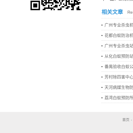
相关文章
Rel
广州专业杀虫
花都白蚁防治
广州专业杀虫站
从化白蚁预防
番禺验收白蚁
芳村除四害中
天河病媒生物
荔湾白蚁预防
首页
-