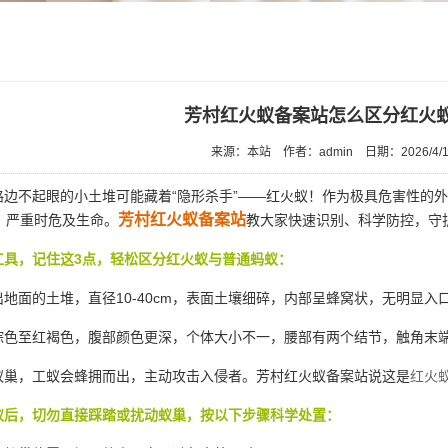
芳村红火蚁备案站怎么区分红火
来源：本站
作者：admin
日期：2026/4/1
边不起眼的小土堆可能藏着“隐形杀手”——红火蚁！作为极具危害性的
芳村红火蚁备案站
，严重时危及生命。
教大家快速识别、科学防控，守
工具，记住这3点，轻松区分红火蚁与普通蚂蚁：
地面的土堆，直径10-40cm，表面土壤细碎，内部呈蜂窝状，无明显入
色至红褐色，腹部颜色更深，个体大小不一，腰部有两个结节，触角末
巢，工蚁会蜂拥而出，主动攻击入侵者。芳村红火蚁备案站说这是
红火
蚁后，切勿直接踩踏或扰动蚁巢，按以下步骤科学处置：