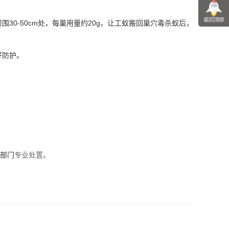
0-50cm处，每巢用量约20g，让工蚁搬回巢穴毒杀蚁后，
好防护。
业部门
专业处置。