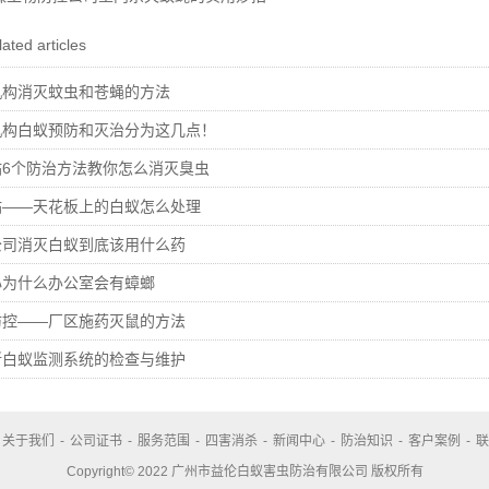
ated articles
机构消灭蚊虫和苍蝇的方法
机构白蚁预防和灭治分为这几点！
6个防治方法教你怎么消灭臭虫
站——天花板上的白蚁怎么处理
公司消灭白蚁到底该用什么药
心为什么办公室会有蟑螂
防控——厂区施药灭鼠的方法
所白蚁监测系统的检查与维护
关于我们
-
公司证书
-
服务范围
-
四害消杀
-
新闻中心
-
防治知识
-
客户案例
-
联
Copyright© 2022 广州市益伦白蚁害虫防治有限公司 版权所有