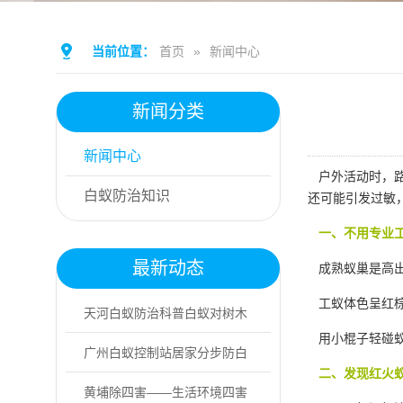
当前位置：
首页
»
新闻中心
新闻分类
新闻中心
户外活动时，路
白蚁防治知识
还可能引发过敏
一、不用专业
最新动态
成熟蚁巢是高出
工蚁体色呈红棕
天河白蚁防治科普白蚁对树木
用小棍子轻碰蚁
的核心危害
广州白蚁控制站居家分步防白
二、发现红火
蚁实操指南
黄埔除四害——生活环境四害