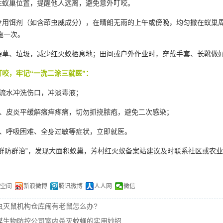
蚁巢位置，提醒他人远离，避免意外叮咬。
用饵剂（如含茚虫威成分），在晴朗无雨的上午或傍晚，均匀撒在蚁巢周围3
补施一次。
杂草、垃圾，减少红火蚁栖息地；田间或户外作业时，穿戴手套、长靴做
咬，牢记“一洗二涂三就医”：
流水冲洗伤口，冲淡毒液；
、皮炎平缓解瘙痒疼痛，切勿抓挠脓疱，避免二次感染；
、呼吸困难、全身过敏等症状，立即就医。
群防群治”，发现大面积蚁巢，芳村红火蚁备案站建议及时联系社区或农
Q空间
新浪微博
腾讯微博
人人网
微信
虫灭鼠机构仓库闹有老鼠怎么办?
媒生物防控公司室内杀灭蚊蝇的实用妙招