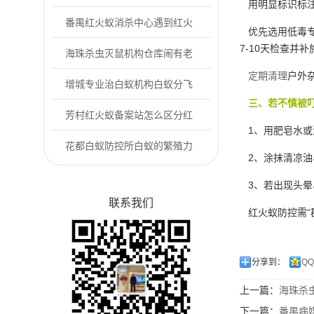
用明显标识标注
防控方案
番禺红火蚁消杀中心遇到红火
优先选用低毒专
7-10天检查并
蚁该怎么做?
海珠杀虫灭鼠机构仓库闹有老
定期清理
户外
鼠怎么办?
增城专业治白蚁机构白蚁分飞
三、若不慎被叮
期来了！4步做...
芳村红火蚁备案站怎么区分红
1、用肥皂水或
火蚁与普通蚂蚁
花都白蚁防控所白蚁的繁殖力
2、涂抹清凉油
和蔓延性
3、若出现头晕
联系我们
红火蚁防控需“
分享到：
Q
上一篇：
海珠杀
下一篇：
番禺病