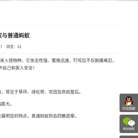
蚁与普通蚂蚁
7
浏览：
31
外来入侵物种，它攻击性强、繁殖迅速，叮咬后不仅剧痛难忍，
护自己和家人安全！
口，常见于草坪、绿化带、农田及房前屋后。
端膨大。
蚁
最明显的特点，普通蚂蚁则会四散逃窜。