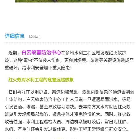
详细信息
Detail
白云蚁害防治中心
近期，
在多地水利工程区域发现红火蚁踪
迹，这种“毒虫”不仅袭人伤畜，更会对堤坝、渠道等关键设施造成严
重破坏，给水利安全埋下重大隐患！
红火蚁对水利工程的危害远超想象
它们喜好在堤坝护坡、渠道边坡筑巢，蚁巢内部复杂的通道会削弱
土体结构
，白云蚁害防治中心工作人员说一旦遭遇暴雨洪水，极易
引发管涌、渗漏，甚至导致堤坝溃决。去年南方某水库就因红火蚁
筑巢引发堤坝局部塌陷，紧急抢修才避免险情扩大。同时，红火蚁
攻击性强，水利工程巡检人员、周边群众被叮咬后，常出现红肿、
水疱，严重时还会引发过敏休克，影响工程正常运维与群众安全。