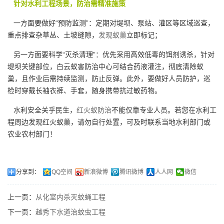
针对水利工程场景，防治需精准施策
一方面要做好“预防监测”：定期对堤坝、泵站、灌区等区域巡查，
重点排查杂草丛、土坡缝隙，
发现蚁巢
立即标记；
另一方面要科学“灭杀清理”：优先采用高效低毒的饵剂诱杀，针对
堤坝关键部位，白云蚁害防治中心可结合药液灌注，彻底清除蚁
巢，且作业后需持续监测，防止反弹。此外，要做好人员防护，巡
检时穿戴长袖衣裤、手套，随身携带抗过敏药物。
水利安全关乎民生，
红火蚁防治
不能仅靠专业人员。若您在水利工
程周边发现红火蚁巢，请勿自行处置，可及时联系当地水利部门或
农业农村部门！
分享到：
QQ空间
新浪微博
腾讯微博
人人网
微信
上一页：
从化室内杀灭蚊蝇工程
下一页：
越秀下水道治蚊虫工程