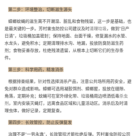
第二步：环境整治，切断滋生源头
蟑螂蚊蝇的滋生离不开潮湿、脏乱和食物残留，这一步是基础，也
是最关键的一步。芳村害虫防控公司建议及时
清理垃圾
，做到“日产
日清”，垃圾桶加盖密封；保持地面、台面干燥，修复漏水的水管、
水龙头，避免积水；定期清理排水沟、地漏，投放防臭防滋生药
剂；食物妥善存放，杜绝残渣遗留，从根本上切断它们的生存条
件。
第三步：科学用药，精准消杀
根据排查结果，针对性选择消杀产品，注意公共场所用药安全，避
免对群众造成影响。蟑螂可选用凝胶饵剂、蟑螂屋，投放在缝隙、
角落，定期补充；蚊蝇可在室外绿化带、垃圾桶周边喷洒低毒
杀虫
剂
，室内安装灭蝇灯，远离食品区域和儿童活动区。消杀后及时清
理虫体，做好记录，定期复查。
第四步：长效管控，防止反弹复发
治理不是“一劳永逸”，长效管控才能杜绝反弹。芳村害虫防控公司