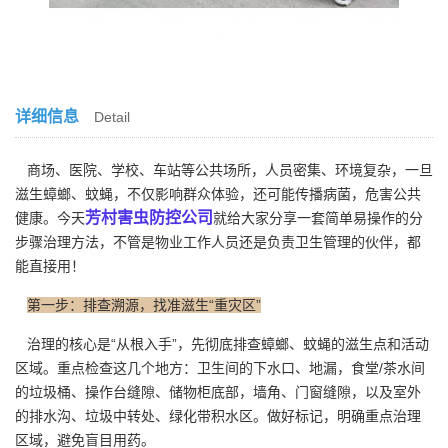
详细信息
Detail
商场、医院、学校、车站等公共场所，人员密集、环境复杂，一旦
滋生蟑螂、蚊蝇，不仅影响群众体验，还可能传播病菌，危害公共
芳村害虫防控公司
健康。今天
就给大家分享一套简单易操作的分
步骤治理方法，不管是物业工作人员还是负责卫生管理的伙伴，都
能直接用！
第一步：排查溯源，找准滋生“重灾区”
治理的核心是“从根入手”，先彻底排查蟑螂、蚊蝇的滋生点和活动
区域。重点检查这几个地方：卫生间的下水口、地漏，食堂/茶水间
的垃圾桶、操作台缝隙、储物柜底部，墙角、门窗缝隙，以及室外
的排水沟、垃圾中转处、绿化带积水区。做好标记，明确重点治理
区域，避免盲目用药。