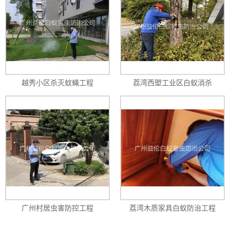
越秀小区杀灭蚊蝇工程
荔湾西塱工业区白蚁消杀
广州村居虫害防控工程
荔湾木质家具白蚁防治工程