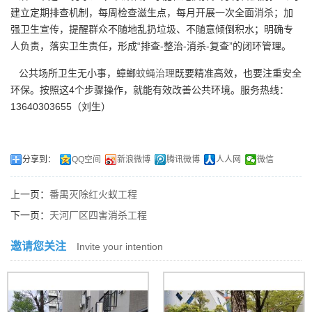
建立定期排查机制，每周检查滋生点，每月开展一次全面消杀；加
强卫生宣传，提醒群众不随地乱扔垃圾、不随意倾倒积水；明确专
人负责，落实卫生责任，形成“排查-整治-消杀-复查”的闭环管理。
公共场所卫生无小事，蟑螂
蚊蝇治理
既要精准高效，也要注重安全
环保。按照这4个步骤操作，就能有效改善公共环境。服务热线：
13640303655（刘生）
分享到：
QQ空间
新浪微博
腾讯微博
人人网
微信
上一页：
番禺灭除红火蚁工程
下一页：
天河厂区四害消杀工程
邀请您关注
Invite your intention