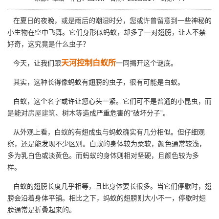
在夏日的夜晚，或是雨后的潮湿时分，您或许曾留意到一些神秘的
小生物在空中飞舞。它们身形似蚂蚁，却多了一对翅膀，让人不禁
好奇，这究竟是什么虫子？
天河控制白蚁所
今天，让我们跟
一同揭开这个谜底。
其实，这种长得像蚂蚁有翅膀的虫子，很有可能是白蚁。
白蚁，这个名字或许让您心头一紧。它们可不是普通的小昆虫，而
是能对
房屋建筑
、树木等造成严重危害的“破坏分子”。
从外观上看，白蚁的有翅成虫与蚂蚁确实有几分相似。但仔细观
察，还是能发现不少区别。白蚁的身体较为柔软，颜色通常较浅，
多为乳白色或淡黄色。而蚂蚁的身体则相对坚硬，且颜色较为多
样。
白蚁的翅膀长度几乎相等，且比身体要长很多。当它们停歇时，翅
膀会沿着身体平铺。相比之下，蚂蚁的翅膀则大小不一，停歇时翅
膀通常是折叠起来的。