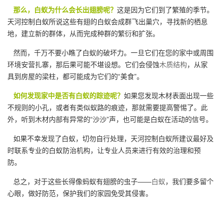
那么，白蚁为什么会长出翅膀呢？
这是因为它们到了繁殖的季节。
天河控制白蚁所说这些有翅的白蚁会成群飞出巢穴，寻找新的栖息
地，建立新的群体，从而完成种群的繁衍和扩张。
然而，千万不要小瞧了白蚁的破坏力。一旦它们在您的家中或周围
环境安营扎寨，那后果可能不堪设想。它们会侵蚀
木质结构
，从家
具到房屋的梁柱，都可能成为它们的“美食”。
如何发现家中是否有白蚁的踪迹呢？
如果您发现木材表面出现一些
不规则的小孔，或者有类似蚁路的痕迹，那就需要提高警惕了。此
外，听到木材内部有异常的“沙沙”声，也可能是白蚁在活动的信号。
如果不幸发现了白蚁，切勿自行处理，天河控制白蚁所建议最好及
时联系专业的白蚁防治机构，让专业人员来进行有效的治理和预
防。
总之，对于这些长得像蚂蚁有翅膀的虫子——
白蚁
，我们要多留个
心眼，做好防范，保护我们的家园免受其侵害。