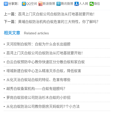
分享到：
QQ空间
新浪微博
腾讯微博
人人网
微信
上一篇：
荔湾上门灭白蚁公司白蚁防治从打地基就要开始！
下一篇：
黄埔白蚁防治机构白蚁危害的三大特性，你了解吗？
相关文章
Related articles
天河控制白蚁所：白蚁为什么会长出翅膀
荔湾上门灭白蚁公司白蚁防治从打地基就要开始！
白云白蚁预防中心教你快速区分分散白蚁和家白蚁
增城新建白蚁中心怎么精准灭杀白蚁，降低蚁害
从化灭治白蚁站白蚁的特征、危害有哪些
越秀白蚁备案机构——白蚁有翅膀吗？
萝岗白蚁验收公司防治杉木白蚁的小妙招
从化白蚁防治公司教你厨房灭蚂蚁的7个小方法