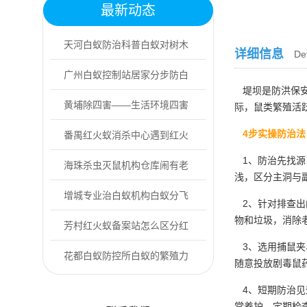
最新动态
天河白蚁防治科普白蚁对树木
详细信息
Det
的核心危害
广州白蚁控制站居家分步防白
堤坝是防洪保安
蚁实操指南
黄埔除四害——生活环境四害
际，鼠类繁殖活
4步实操防治法
防控方案
番禺红火蚁消杀中心遇到红火
1、防治先找源
蚁该怎么做?
海珠杀虫灭鼠机构仓库闹有老
浅，区分主洞与
鼠怎么办?
增城专业治白蚁机构白蚁分飞
2、针对排查出
物和垃圾，消除
期来了！4步做...
芳村红火蚁备案站怎么区分红
3、选用捕鼠夹
火蚁与普通蚂蚁
花都白蚁防控所白蚁的繁殖力
随意投放剧毒鼠
和蔓延性
4、短期防治见
常养护，定期检