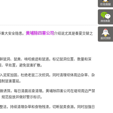
黄埔除四害公司
等重大安全隐患。
介绍说尤其是春夏交替之
鲜鼠洞、鼠粪、啃咬痕迹和鼠道。标记鼠洞位置、数量和深
现、早处置，避免鼠害扩散。
入泥浆加固，杜绝老鼠二次挖洞。同时清理坝体周边杂草、杂
遏制鼠害蔓延。
果做诱饵，每日清晨巡查清理。黄埔除四害公司在堤坝周边严禁
，规范投放并做好警示标识。
整洁，持续清理杂草和食物残渣，切断鼠类食源。同时加强日