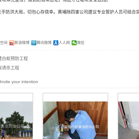
关乎防洪大局，切勿心存侥幸。黄埔除四害公司建议专业管护人员可结合
Q空间
新浪微博
腾讯微博
人人网
微信
建白蚁预防工程
蚁诱杀工程
Invite your intention