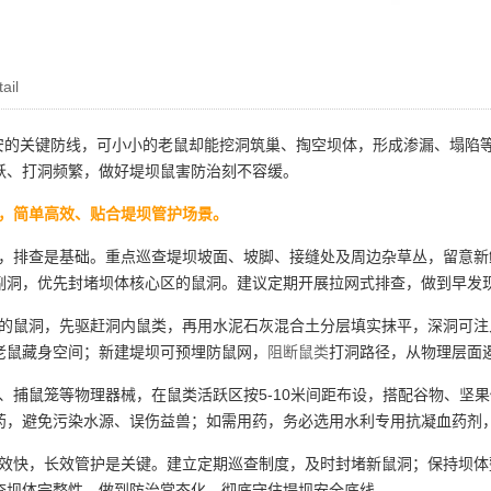
ail
的关键防线，可小小的老鼠却能挖洞筑巢、掏空坝体，形成渗漏、塌陷
跃、打洞频繁，做好堤坝鼠害防治刻不容缓。
，简单高效、贴合堤坝管护场景。
，排查是基础。重点巡查堤坝坡面、坡脚、接缝处及周边杂草丛，留意新
副洞，优先封堵坝体核心区的鼠洞。建议定期开展拉网式排查，做到早发
的鼠洞，先驱赶洞内鼠类，再用水泥石灰混合土分层填实抹平，深洞可注
老鼠藏身空间；新建堤坝可预埋防鼠网，
阻断鼠类
打洞路径，从物理层面
、捕鼠笼等物理器械，在鼠类活跃区按5-10米间距布设，搭配谷物、坚
药，避免污染水源、误伤益兽；如需用药，务必选用水利专用抗凝血药剂
效快，长效管护是关键。建立定期巡查制度，及时封堵新鼠洞；保持坝体
查坝体完整性，做到防治常态化，彻底守住堤坝安全底线。