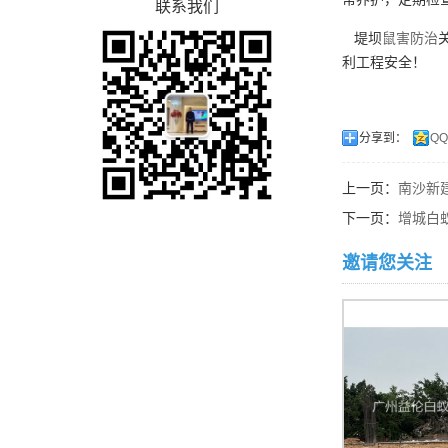
联系我们
堤坝
鼠害防治
利工程安全！
分享到：
Q
上一页：
南沙新
下一页：
增城白
邀请您关注