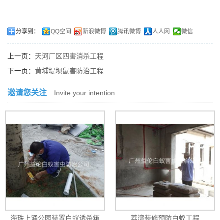
分享到：
QQ空间
新浪微博
腾讯微博
人人网
微信
上一页：
天河厂区四害消杀工程
下一页：
黄埔堤坝鼠害防治工程
邀请您关注
Invite your intention
海珠上涌公园装置白蚁诱杀箱
荔湾装修预防白蚁工程