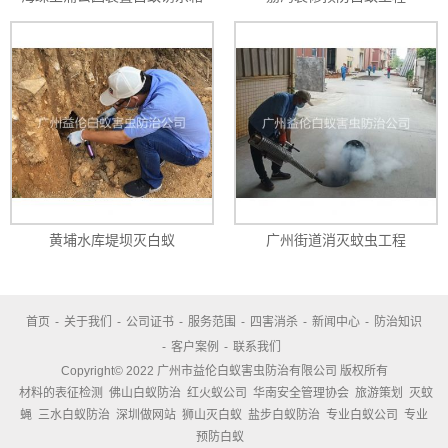
黄埔水库堤坝灭白蚁
广州街道消灭蚊虫工程
首页
-
关于我们
-
公司证书
-
服务范围
-
四害消杀
-
新闻中心
-
防治知识
-
客户案例
-
联系我们
Copyright© 2022 广州市益伦白蚁害虫防治有限公司 版权所有
材料的表征检测
佛山白蚁防治
红火蚁公司
华南安全管理协会
旅游策划
灭蚊
蝇
三水白蚁防治
深圳做网站
狮山灭白蚁
盐步白蚁防治
专业白蚁公司
专业
预防白蚁