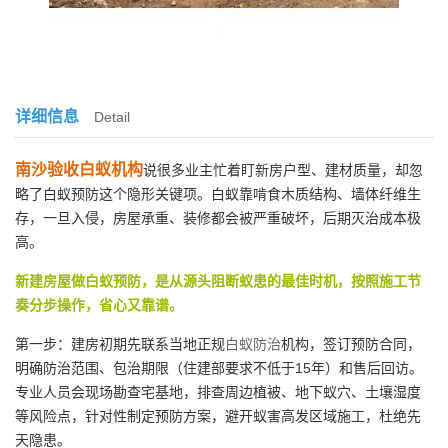
详细信息
Detail
南沙验收白蚁机构
说很多业主忙着盯新房户型、建材质量，却忽
略了白蚁预防这个隐形关键项。白蚁靠啃食木质结构、墙体纤维生
存，一旦入侵，房屋承重、装修都会被严重破坏，后期灭治成本极
高。
新建房屋做白蚁预防，是从源头阻断蚁患的最佳时机，按照施工节
奏分步操作，省心又靠谱。
第一步：建房初期先联系当地正规
白蚁防治
机构，签订预防合同，
明确防治范围、包治期限（住建部要求不低于15年）和售后回访。
专业人员会现场勘查宅基地，排查周边植被、地下蚁穴、土壤湿度
等风险点，针对性制定预防方案，避开蚁害高发区域施工，杜绝先
天隐患。