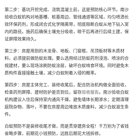
第二步：基坑开挖完成、浇筑混凝土前，这是预防核心环节。南沙
验收白蚁机构对地基槽、桩基周边、管线通道等区域，均匀喷洒长
效环保药剂，形成闭合式化学隔离带，彻底阻断白蚁从地下钻入室
内的路径。施药后确保土壤充分吸收，晾干后再进行后续土建，保
证屏障效果持久。
第三步：房屋用到的木龙骨、地板、门窗框、吊顶板材等木质材
料，必须提前做防蚁处理。要么选用经过防蚁药剂浸泡、喷涂的合
规建材，要么现场涂刷防蚁涂层，破坏白蚁啃食环境。同时避免木
质构件直接接触土壤，减少白蚁附着入侵的概率。
第四步：房屋主体完工、装修收尾后，配合防治机构做全面验收，
检查药剂屏障、建材防护是否到位，留存
验收报告
。南沙验收白蚁
机构建议入住后保持室内通风干燥，避免墙体长期渗水；定期清理
庭院杂物、落叶，不要在房屋周边堆放木质废料，减少白蚁滋生条
件。
白蚁预防不是装修收尾才做，而是贯穿建房全程！千万别为了省钱
省略步骤，前期花小钱预防，远胜后期花大钱拆修。