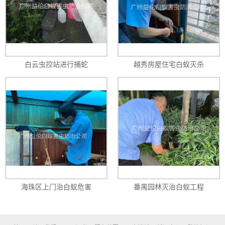
白云虫控站进行捕蛇
越秀房屋住宅白蚁灭杀
海珠区上门治白蚁危害
番禺园林灭治白蚁工程