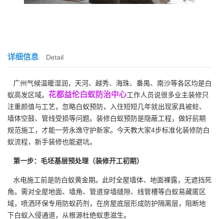
详细信息
Detail
广州气候温暖湿润，天河、越秀、海珠、番禺、南沙等各区均是白
花都益伦白蚁防治中心
蚁高发区域。
工作人员说很多业主装修只
注重颜值与工艺，忽略白蚁预防，入住短短几年就出现家具被蛀、
墙体空鼓、管线受损等问题。装修白蚁预防是隐蔽工程，做好前期
规范施工，才能一劳永逸守护新家。今天教大家4步标准化装修防白
蚁流程，新手装修也能避坑。
第一步：毛坯基层预处理（装修开工初期）
水电施工前是防白蚁黄金期。此时全屋墙体、地面裸露，无遮挡死
角。需对全屋地面、墙角、管道穿墙缝隙、线管槽等白蚁易藏匿区
域，喷洒环保专用防蚁药剂，在房屋底层形成防护隔离层，阻断地
下白蚁入侵通道，从根源杜绝蚁患滋生。