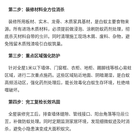
第二步：装修材料全方位消杀
装修所用板材、实木、龙骨、木质家具基材，是白蚁主要食物来
源。所有进场木质材料，必须提前做浸泡、涂刷防蚁药剂处理，彻
底杀灭材料自带的
虫卵
。同时清理施工现场木屑、废料、杂物，避
免残留木质残渣吸引白蚁筑巢。
第三步：重点区域强化防护
针对全屋1米以下墙体、门窗框、衣柜、地柜、踢脚线等核心易蛀
区域，进行二次重点施药。这些区域贴近地面、阴暗潮湿，是白蚁
高频活动区，强化药剂处理后，能长效毒化白蚁生存环境，杜绝啃
噬破坏。
第四步：完工复检长效巩固
全屋装修完工后，排查墙体缝隙、管线接口、阳台角落等
隐蔽位
置
，补做防蚁处理。同时定期监测家居环境，发现细微蚁迹及时消
杀，避免小隐患演变成大面积蚁灾。