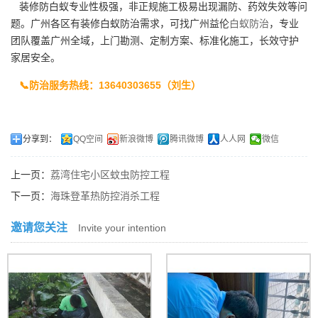
装修防白蚁专业性极强，非正规施工极易出现漏防、药效失效等问
题。广州各区有装修白蚁防治需求，可找广州益伦
白蚁防治
，专业
团队覆盖广州全域，上门勘测、定制方案、标准化施工，长效守护
家居安全。
📞防治服务热线：13640303655（刘生）
分享到：
QQ空间
新浪微博
腾讯微博
人人网
微信
上一页：
荔湾住宅小区蚊虫防控工程
下一页：
海珠登革热防控消杀工程
邀请您关注
Invite your intention