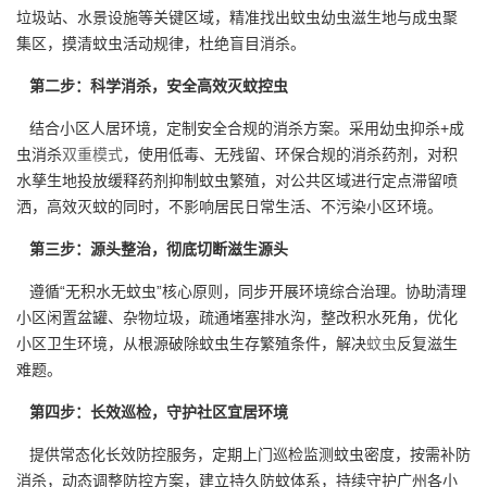
垃圾站、水景设施等关键区域，精准找出蚊虫幼虫滋生地与成虫聚
集区，摸清蚊虫活动规律，杜绝盲目消杀。
第二步：科学消杀，安全高效灭蚊控虫
结合小区人居环境，定制安全合规的消杀方案。采用幼虫抑杀+成
虫消杀
双重模式
，使用低毒、无残留、环保合规的消杀药剂，对积
水孳生地投放缓释药剂抑制蚊虫繁殖，对公共区域进行定点滞留喷
洒，高效灭蚊的同时，不影响居民日常生活、不污染小区环境。
第三步：源头整治，彻底切断滋生源头
遵循“无积水无蚊虫”核心原则，同步开展环境综合治理。协助清理
小区闲置盆罐、杂物垃圾，疏通堵塞排水沟，整改积水死角，优化
小区卫生环境，从根源破除蚊虫生存繁殖条件，解决
蚊虫
反复滋生
难题。
第四步：长效巡检，守护社区宜居环境
提供常态化长效防控服务，定期上门巡检监测蚊虫密度，按需补防
消杀，动态调整防控方案，建立持久防蚊体系，持续守护广州各小