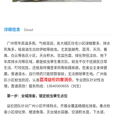
详细信息
Detail
广州常年高温多雨、气候湿润，各大城区住宅小区绿植繁多、排水
死角多，极易滋生白纹伊蚊等蚊虫。尤其是越秀、荔湾、天河、番
禺、白云等各区小区，天台积水、花盆托盘、绿化带低洼处、地下
车库排水沟等区域，都是蚊虫孳生重灾区。蚊虫不仅干扰居民日常
生活、叮咬扰民，还极易传播登革热等蚊媒疾病，危害业主身体健
康。普通清水、自行喷药只能短暂驱蚊，无法根除孳生地。广州各
荔湾益伦四害消杀
区小区蚊虫防控，认准
，专业团队针对性治
理，靠谱高效！服务热线：13640303655（刘生）
第一步：全域排查，锁定蚊虫孳生点位
益伦团队针对广州小区环境特点，开展全覆盖精细化排查。重点检
查小区绿化带、楼道角落、天台储水容器、空调积水盘、下水道、