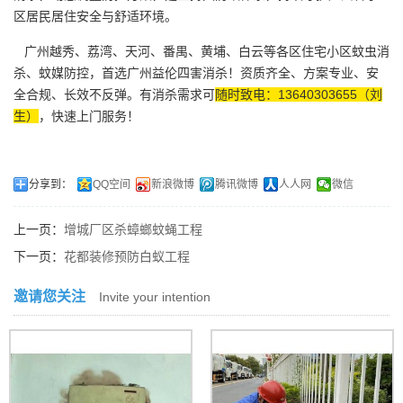
区居民居住安全与舒适环境。
广州越秀、荔湾、天河、番禺、黄埔、白云等各区住宅小区蚊虫消
杀、蚊媒防控，首选广州益伦四害消杀！资质齐全、方案专业、安
全合规、长效不反弹。有消杀需求可
随时致电：13640303655（刘
生）
，快速上门服务！
分享到：
QQ空间
新浪微博
腾讯微博
人人网
微信
上一页：
增城厂区杀蟑螂蚊蝇工程
下一页：
花都装修预防白蚁工程
邀请您关注
Invite your intention