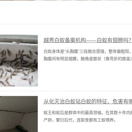
越秀白蚁备案机构——白蚁有翅膀吗
白蚁身体是“头胸腹”三段融合感强，整体偏粗短
胸腹间有明显细腰，触角是膝状（像弯折的膝盖
从化灭治白蚁站白蚁的特征、危害有
蚁王和蚁后是群体中的最高领袖，在其数十年内
产卵，繁衍后代，连取食都有工蚁喂养。