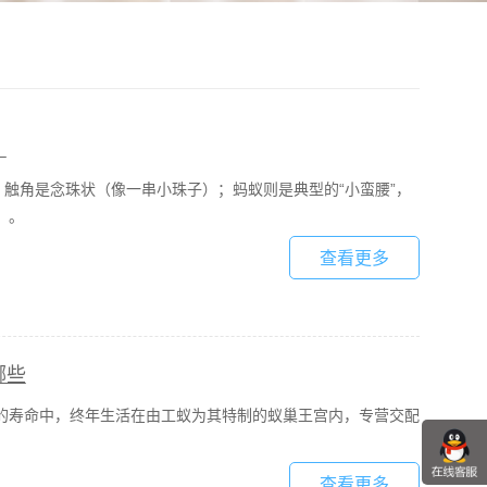
？
，触角是念珠状（像一串小珠子）；蚂蚁则是典型的“小蛮腰”，
）。
查看更多
哪些
的寿命中，终年生活在由工蚁为其特制的蚁巢王宫内，专营交配
查看更多