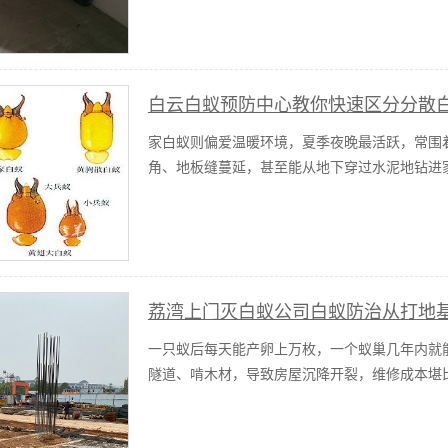
白云白蚁预防中心教你快速区分分散
家白蚁则偏爱温暖环境，夏季夜晚最活跃，常围着
角、地板缝蔓延，甚至能从地下穿过水泥地钻进
荔湾上门灭白蚁公司白蚁防治从打地
一只蚁后每天能产卵上万枚，一个蚁巢几年内就
隧道、啃木材，导致房屋沉降开裂，维修成本堪