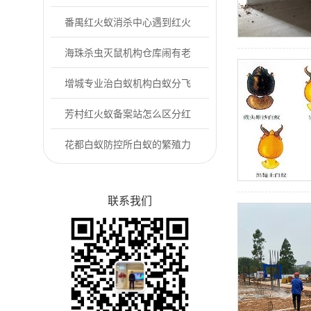
防控方案
番禺红火蚁消杀中心遇到红火
蚁该怎么做?
海珠杀虫灭鼠机构仓库闹有老
鼠怎么办?
增城专业治白蚁机构白蚁分飞
期来了！4步做...
芳村红火蚁备案站怎么区分红
火蚁与普通蚂蚁
花都白蚁防控所白蚁的繁殖力
和蔓延性
联系我们