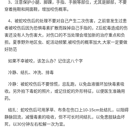
3、注意保护小腿、脚踝，手指、手腕等部位，尤其是脚部，不要
穿着拖鞋和网面鞋，增加咬伤概率。
4、被蛇咬伤后的处理不要对自己产生二次伤害，之前曾发生过患
者被咬伤后因为恐惧毒素扩散而跺掉自己手指的，Z后蛇毒造成的伤
害还没有人为伤害大，对伤口的不当处理会增加新的治疗重点和负
担。夏季野外地区虫、蛇活动频繁,被咬伤的概率加大,大家一定要做
好防范
如果不幸被咬，该怎么办？记住这八个字
冷静、结扎、冲洗、排毒
冷静：被蛇咬伤后不要惊慌，忌乱跑，以免血液循环加快毒素吸
收。另外拍下毒蛇的照片，或记住蛇的外形特征，以便医生准确用
药。
结扎：蛇咬伤后可用茅草、布条在伤口上10-15cm处结扎，以阻碍
静脉回流，减慢毒素的吸收，但不可长时间结扎，以免患肢缺血坏
死，以30分钟左右松解一次为宜。