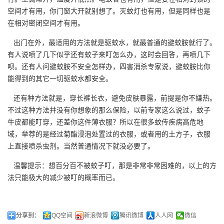
空间才有用，你门窗大开就别想了。灭蚊灯也有用，但是同样也是
在相对密闭空间才有用。
出门在外，最适用的方法就是驱蚊水，就最普通的避蚊胺就行了。
有人说喷了几下似乎还有蚊子来叮怎么办，这时会回答，再喷几下
呗。还有人问避蚊胺不安全怎样办，四害消杀专家说，避蚊胺比你
能得到的其它一切驱蚊水都安全。
还有种方法就是，穿长裤长衣，避免皮肤暴露，前提是你不嫌热。
不过这种方法并没有你想象的那么保险，以前专家这么说过，蚊子
牛皮都能叮穿，还差你这件薄衣服？所以在很多蚊传疾病高危地
域，举荐的是经过菊酯浸泡处置过的衣服，或者用的土方子，衣服
上直接喷杀虫剂。当然普通情况下就没必要了。
温馨提示：想百分百不被蚊子叮，那是非常非常困难的，以上的方
法只能极大的减少被叮的概率而已。
分享到：
QQ空间
新浪微博
腾讯微博
人人网
微信